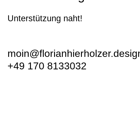
Unterstützung naht!
moin@florianhierholzer.desig
+49 170 8133032
Florian Hierholzer Design
Petersburger Str. 93
10247 Berlin